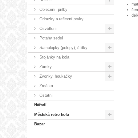
mat
Oblečení, přilby
čer
dél
Odrazky a reflexní prvky
Osvětlení
Potahy sedel
Samolepky (polepy), štítky
Stojánky na kola
Zámky
Zvonky, houkačky
Zrcátka
Ostatní
Nářadí
Městská retro kola
Bazar