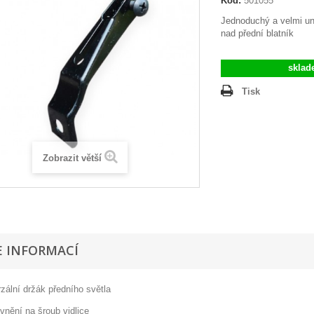
Kód:
501055
Jednoduchý a velmi uni
nad přední blatník
sklad
Tisk
Zobrazit větší
E INFORMACÍ
zální držák předního světla
vnění na šroub vidlice