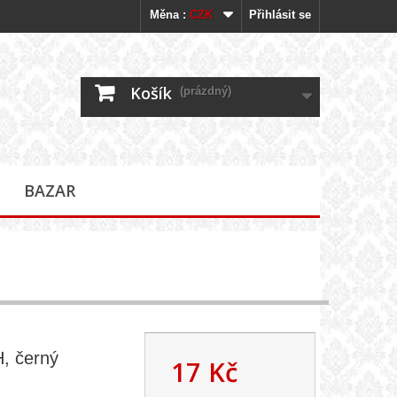
Měna :
CZK
Přihlásit se
Košík
(prázdný)
BAZAR
H, černý
17 Kč