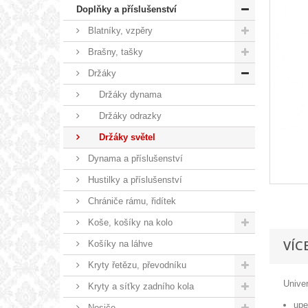
Doplňky a příslušenství
Blatníky, vzpěry
Brašny, tašky
Držáky
Držáky dynama
Držáky odrazky
Držáky světel
Dynama a příslušenství
Hustilky a příslušenství
Chrániče rámu, řidítek
Koše, košíky na kolo
VÍC
Košíky na láhve
Kryty řetězu, převodníku
Univer
Kryty a síťky zadního kola
upe
Nosiče