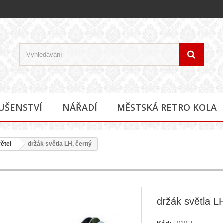
LUŠENSTVÍ
NÁŘADÍ
MĚSTSKÁ RETRO KOLA
ětel
držák světla LH, černý
držák světla L