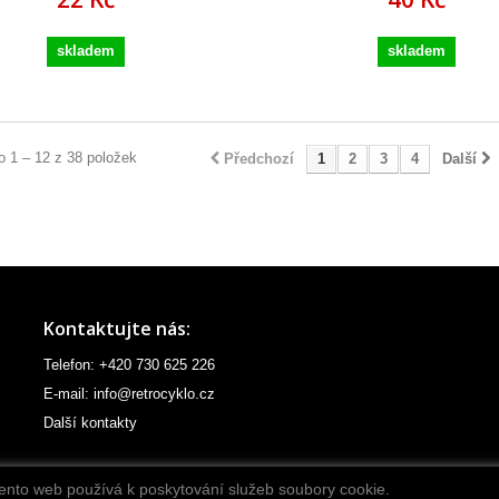
skladem
skladem
 1 – 12 z 38 položek
Předchozí
1
2
3
4
Další
Kontaktujte nás:
Telefon: +420 730 625 226
E-mail: info@retrocyklo.cz
Další kontakty
ento web používá k poskytování služeb soubory cookie.