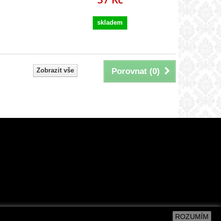
skladem
Zobrazit vše
Porovnat (
0
)
ROZUMÍM