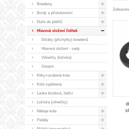
Bowdeny
Zobrazeno
Brzdy a příslušenství
Duše do plášťů
Hlavová složení řidítek
Držáky (příchytky) bowdenů
Hlavová složení - sady
Věnečky (ložiska)
Ostatní
Kliky+ozubená kola
Kola vypletená
Lanka brzdová, řadící
Ložiska (věnečky)
d
s
Náboje kola
Pedály
Pláště (pneumatiky)