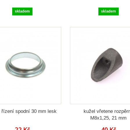
skladem
skladem
 řízení spodní 30 mm lesk
kužel vřetene rozpěr
M8x1,25, 21 mm
22 Kč
40 Kč