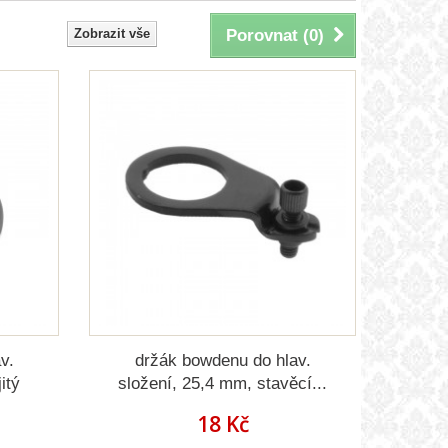
Zobrazit vše
Porovnat (
0
)
v.
držák bowdenu do hlav.
itý
složení, 25,4 mm, stavěcí...
18 Kč