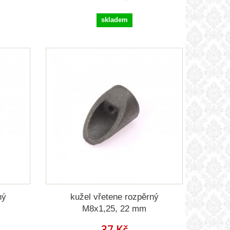
skladem
ný
kužel vřetene rozpěrný
M8x1,25, 22 mm
37 Kč