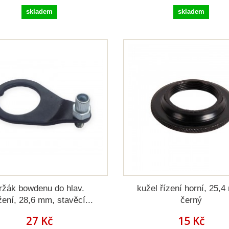
skladem
skladem
ržák bowdenu do hlav.
kužel řízení horní, 25,
žení, 28,6 mm, stavěcí...
černý
27 Kč
15 Kč