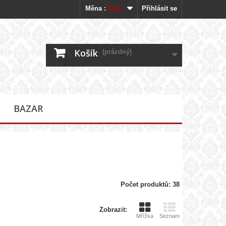
Měna :
CZK
Přihlásit se
Košík
(prázdný)
BAZAR
Počet produktů: 38
Zobrazit:
Mřížka
Seznam