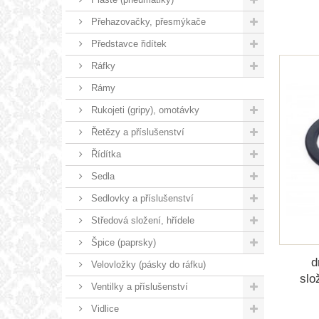
Přehazovačky, přesmýkače
Představce řidítek
Ráfky
Rámy
Rukojeti (gripy), omotávky
Řetězy a příslušenství
Řídítka
Sedla
Sedlovky a příslušenství
Středová složení, hřídele
Špice (paprsky)
d
Velovložky (pásky do ráfku)
slo
Ventilky a příslušenství
Vidlice