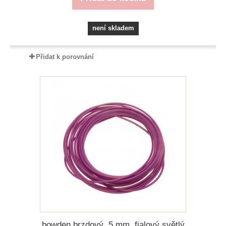
není skladem
Přidat k porovnání
bowden brzdový, 5 mm, fialový světlý