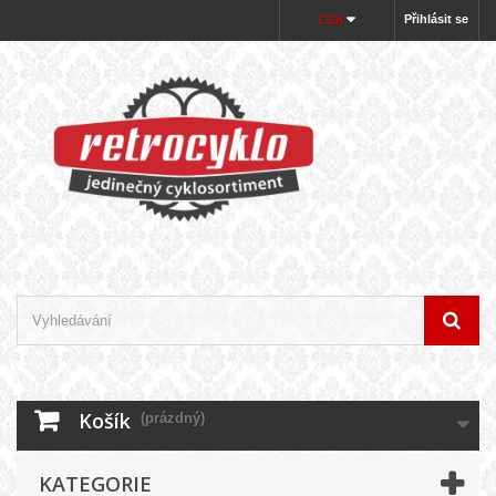
Přihlásit se
CZK
Košík
(prázdný)
KATEGORIE