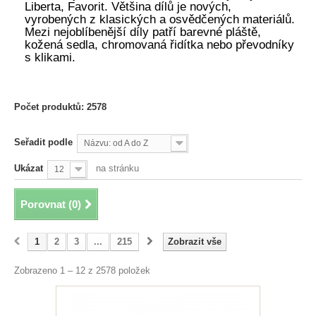
Liberta, Favorit. Většina dílů je nových,
vyrobených z klasických a osvědčených materiálů.
Mezi nejoblíbenější díly patří barevné pláště,
kožená sedla, chromovaná řidítka nebo převodníky
s klikami.
Počet produktů: 2578
Seřadit podle
Názvu: od A do Z
Ukázat
na stránku
12
Porovnat (
0
)
1
2
3
...
215
Zobrazit vše
Zobrazeno 1 – 12 z 2578 položek