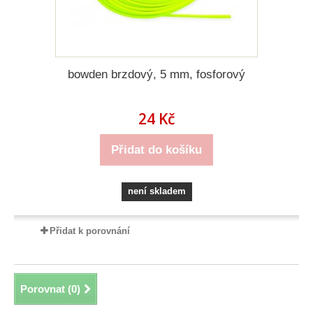
bowden brzdový, 5 mm, fosforový
24 Kč
Přidat do košíku
není skladem
Přidat k porovnání
Porovnat (
0
)