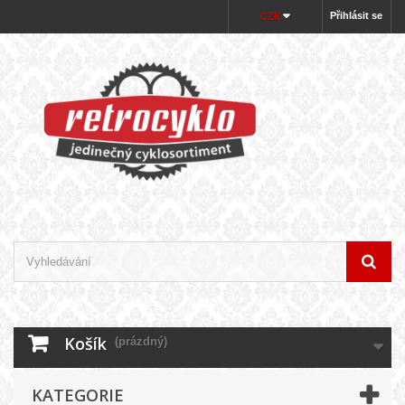
Přihlásit se
CZK
Košík
(prázdný)
KATEGORIE