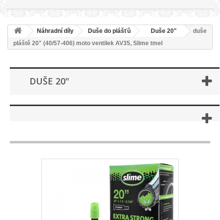
Náhradní díly
Duše do plášťů
Duše 20"
duše
pláště 20" (40/57-406) moto ventilek AV35, Slime tmel
DUŠE 20"