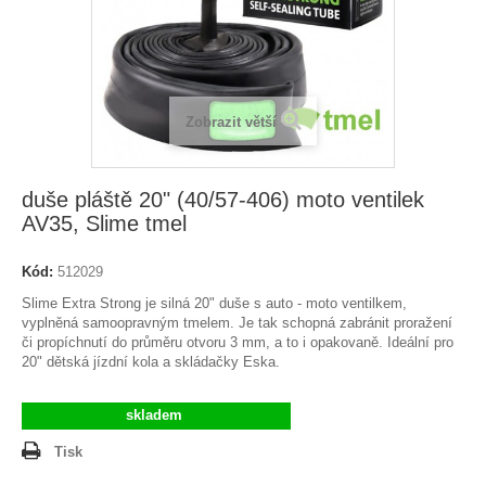
Zobrazit větší
duše pláště 20" (40/57-406) moto ventilek
AV35, Slime tmel
Kód:
512029
Slime Extra Strong je silná 20" duše s auto - moto ventilkem,
vyplněná samoopravným tmelem. Je tak schopná zabránit proražení
či propíchnutí do průměru otvoru 3 mm, a to i opakovaně. Ideální pro
20" dětská jízdní kola a skládačky Eska.
skladem
Tisk