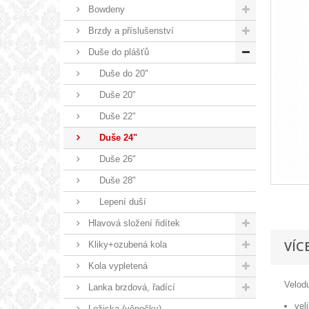
Bowdeny
Brzdy a příslušenství
Duše do plášťů
Duše do 20"
Duše 20"
Duše 22"
Duše 24"
Duše 26"
Duše 28"
Lepení duší
Hlavová složení řidítek
VÍC
Kliky+ozubená kola
Kola vypletená
Velodu
Lanka brzdová, řadící
vel
Ložiska (věnečky)