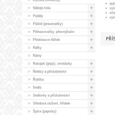
aut
Náboje kola
vyr
vče
Pedály
výr
Pláště (pneumatiky)
Přehazovačky, přesmýkače
PŘÍ
Představce řidítek
Ráfky
Rámy
Rukojeti (gripy), omotávky
Řetězy a příslušenství
Řídítka
Sedla
Sedlovky a příslušenství
Středová složení, hřídele
Špice (paprsky)