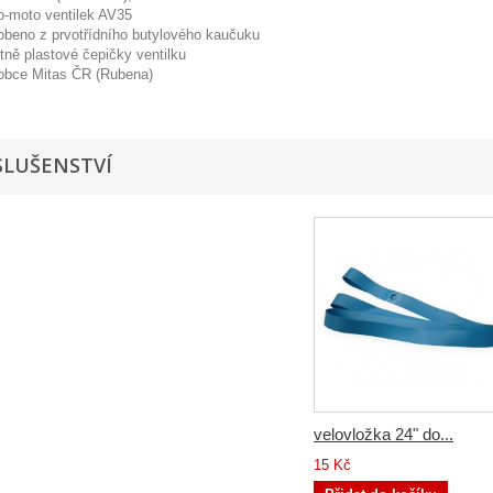
o-moto ventilek AV35
obeno z prvotřídního butylového kaučuku
tně plastové čepičky ventilku
obce Mitas ČR (Rubena)
SLUŠENSTVÍ
velovložka 24" do...
15 Kč