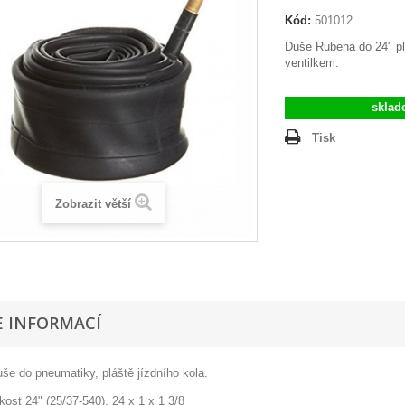
Kód:
501012
Duše Rubena do 24" pl
ventilkem.
sklad
Tisk
Zobrazit větší
E INFORMACÍ
še do pneumatiky, pláště jízdního kola.
ikost 24" (25/37-540), 24 x 1 x 1 3/8