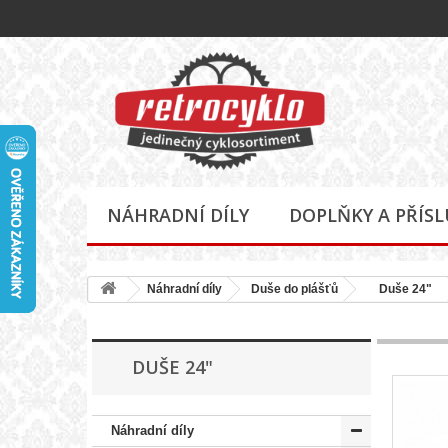
NÁHRADNÍ DÍLY
DOPLŇKY A PŘÍS
Náhradní díly
Duše do plášťů
Duše 24"
DUŠE 24"
Náhradní díly