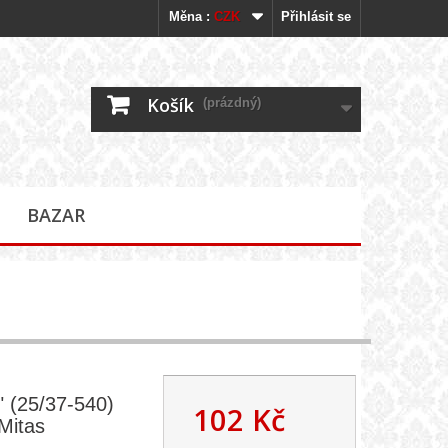
Měna :
CZK
Přihlásit se
Košík
(prázdný)
BAZAR
" (25/37-540)
102 Kč
 Mitas