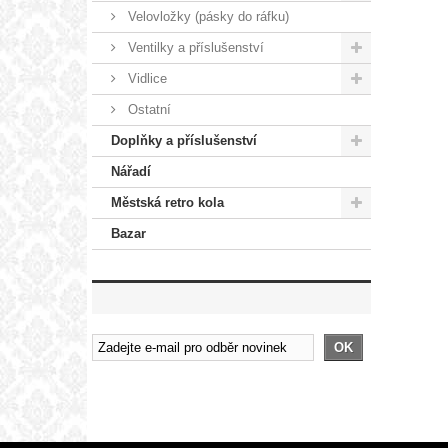
Velovložky (pásky do ráfku)
Ventilky a příslušenství
Vidlice
Ostatní
Doplňky a příslušenství
Nářadí
Městská retro kola
Bazar
OK