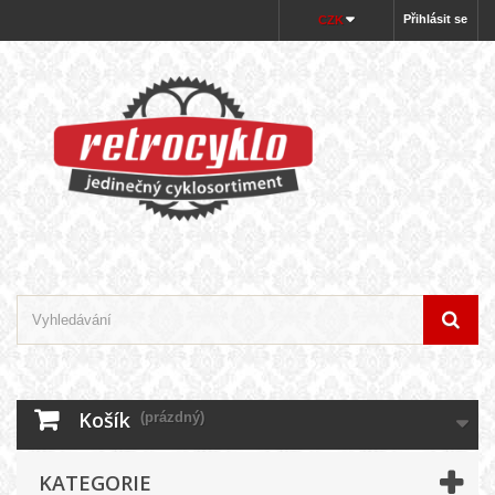
Přihlásit se
CZK
Košík
(prázdný)
KATEGORIE