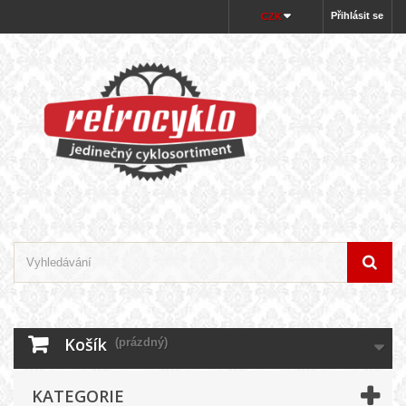
Přihlásit se
CZK
Košík
(prázdný)
KATEGORIE