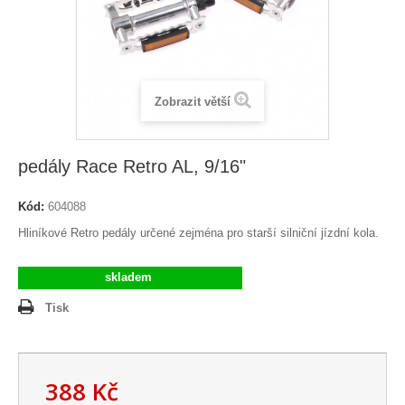
Zobrazit větší
pedály Race Retro AL, 9/16"
Kód:
604088
Hliníkové Retro pedály určené zejména pro starší silniční jízdní kola.
skladem
Tisk
388 Kč