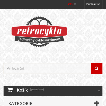
Přihlásit se
CZK
Košík
(prázdný)
KATEGORIE