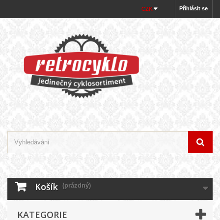
Přihlásit se
CZK
Košík
(prázdný)
KATEGORIE