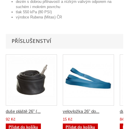
dezén s dobrou přilnavostí a nízkým valivým odporem na
suchém i mokrém povrchu
tlak 550 kPa (80 PSI)
výrobce Rubena (Mitas) ČR
PŘÍSLUŠENSTVÍ
duše pláště 26" (...
velovložka 26" do...
duše 
92 Kč
15 Kč
84 K
Přidat do košíku
Přidat do košíku
Při