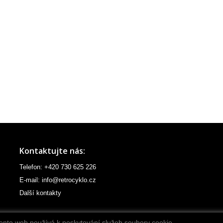
Kontaktujte nás:
Telefon: +420 730 625 226
E-mail: info@retrocyklo.cz
Další kontakty
ento web používá k poskytování služeb soubory cookie.