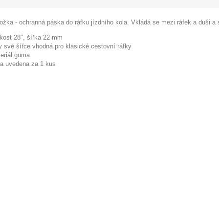
ožka - ochranná páska do ráfku jízdního kola. Vkládá se mezi ráfek a duši a s
ikost 28", šířka 22 mm
y své šířce vhodná pro klasické cestovní ráfky
eriál guma
a uvedena za 1 kus