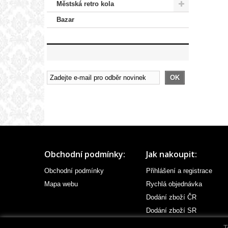
Městská retro kola
Bazar
OK
Obchodní podmínky:
Jak nakoupit:
Obchodní podmínky
Přihlášení a registrace
Mapa webu
Rychlá objednávka
Dodání zboží ČR
Dodání zboží SR
T