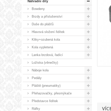
Náhradní díly
Bowdeny
Brzdy a příslušenství
Duše do plášťů
Hlavová složení řidítek
Kliky+ozubená kola
Kola vypletená
Lanka brzdová, řadící
Ložiska (věnečky)
Náboje kola
Pedály
Pláště (pneumatiky)
Přehazovačky, přesmýkače
Představce řidítek
VÍC
Ráfky