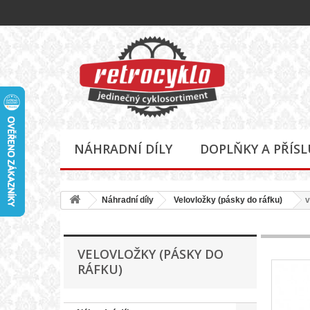
NÁHRADNÍ DÍLY
DOPLŇKY A PŘÍS
Náhradní díly
Velovložky (pásky do ráfku)
v
VELOVLOŽKY (PÁSKY DO
RÁFKU)