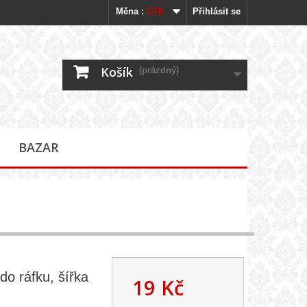
Měna :
CZK
Přihlásit se
Košík
(prázdný)
BAZAR
do ráfku, šířka
19 Kč