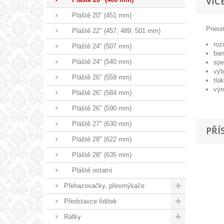
VÍC
Pláště 20" (451 mm)
Pneuma
Pláště 22" (457, 489, 501 mm)
roz
Pláště 24" (507 mm)
bar
Pláště 24" (540 mm)
spe
výb
Pláště 26" (559 mm)
tla
výr
Pláště 26" (584 mm)
Pláště 26" (590 mm)
Pláště 27" (630 mm)
PŘÍ
Pláště 28" (622 mm)
Pláště 28" (635 mm)
Pláště ostatní
Přehazovačky, přesmýkače
Představce řidítek
Ráfky