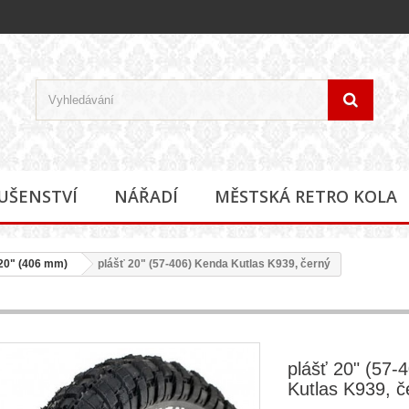
LUŠENSTVÍ
NÁŘADÍ
MĚSTSKÁ RETRO KOLA
0" (406 mm)
plášť 20" (57-406) Kenda Kutlas K939, černý
plášť 20" (57-
Kutlas K939, č