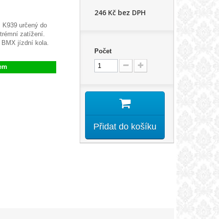
246 Kč
bez DPH
s K939 určený do
trémní zatížení.
 BMX jízdní kola.
Počet
em
Přidat do košíku