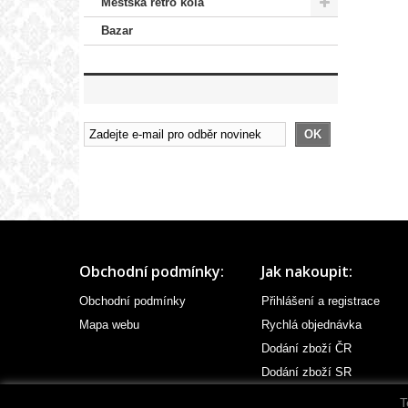
Městská retro kola
Bazar
OK
Obchodní podmínky:
Jak nakoupit:
Obchodní podmínky
Přihlášení a registrace
Mapa webu
Rychlá objednávka
Dodání zboží ČR
Dodání zboží SR
T