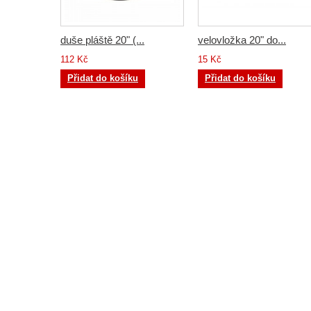
duše pláště 20" (...
velovložka 20" do...
112 Kč
15 Kč
Přidat do košíku
Přidat do košíku