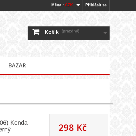
Měna :
CZK
Přihlásit se
Košík
(prázdný)
BAZAR
406) Kenda
298 Kč
erný