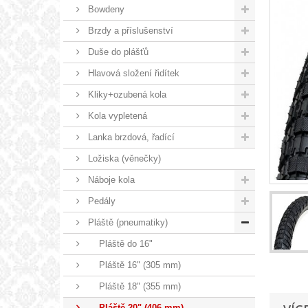
Bowdeny
Brzdy a příslušenství
Duše do plášťů
Hlavová složení řidítek
Kliky+ozubená kola
Kola vypletená
Lanka brzdová, řadící
Ložiska (věnečky)
Náboje kola
Pedály
Pláště (pneumatiky)
Pláště do 16"
Pláště 16" (305 mm)
Pláště 18" (355 mm)
Pláště 20" (406 mm)