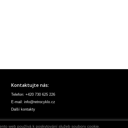
Kontaktujte nás:
Telefon: +420 730 625 226
E-mail: info@retrocyklo.cz
Další kontakty
ento web používá k poskytování služeb soubory cookie.