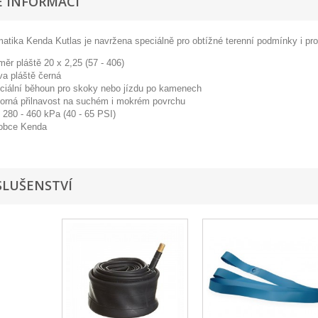
E INFORMACÍ
tika Kenda Kutlas je navržena speciálně pro obtížné terenní podmínky i pro 
měr pláště 20 x 2,25 (57 - 406)
va pláště černá
ciální běhoun pro skoky nebo jízdu po kamenech
orná přilnavost na suchém i mokrém povrchu
k 280 - 460 kPa (40 - 65 PSI)
obce Kenda
SLUŠENSTVÍ